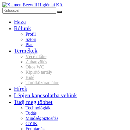
Haza
Rólunk
Profil
Sztori
Piac
Termékek
Vécé ülőke
Zuhanyülés
Okos WC
Kipirító tartály
Bidé
Törölközőradiátor
Hírek
Lépjen kapcsolatba velünk
Tudj meg többet
Technológiák
Tudás
Minőségbiztosítás
GYIK
Fenntartás