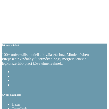
Kövess minket
100+ univerzális modell a kiválasztáshoz. Minden évben
kifejlesztünk néhány új terméket, hogy megfeleljenek a
legkorszerűbb piaci követelményeknek.
Gyors navigáció
Haza
Termékek