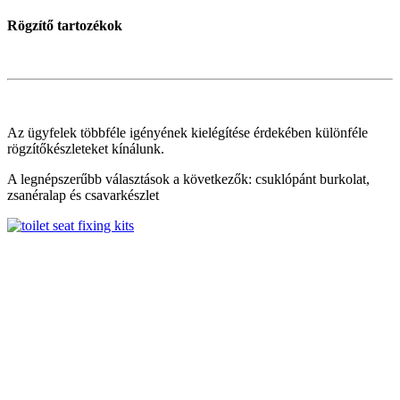
Rögzítő tartozékok
Az ügyfelek többféle igényének kielégítése érdekében különféle
rögzítőkészleteket kínálunk.
A legnépszerűbb választások a következők: csuklópánt burkolat,
zsanéralap és csavarkészlet