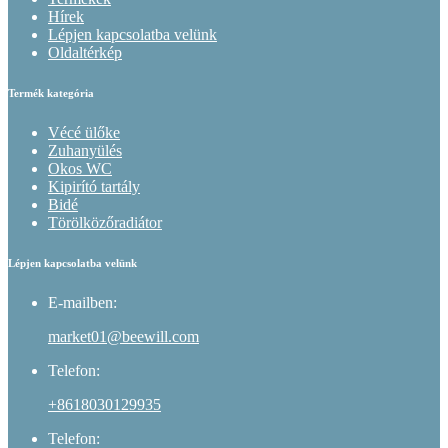
Hírek
Lépjen kapcsolatba velünk
Oldaltérkép
Termék kategória
Vécé ülőke
Zuhanyülés
Okos WC
Kipirító tartály
Bidé
Törölközőradiátor
Lépjen kapcsolatba velünk
E-mailben:
market01@beewill.com
Telefon:
+8618030129935
Telefon: