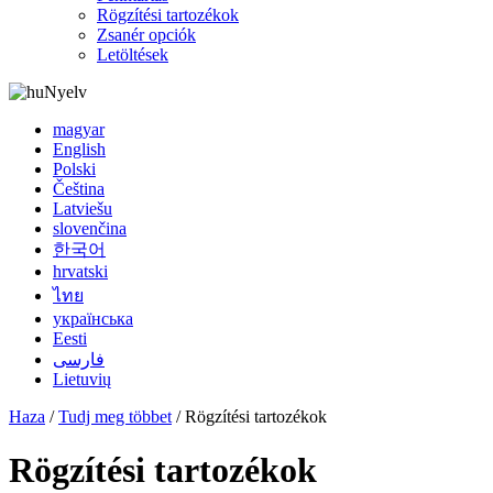
Rögzítési tartozékok
Zsanér opciók
Letöltések
Nyelv
magyar
English
Polski
Čeština
Latviešu
slovenčina
한국어
hrvatski
ไทย
українська
Eesti
فارسی
Lietuvių
Haza
/
Tudj meg többet
/ Rögzítési tartozékok
Rögzítési tartozékok